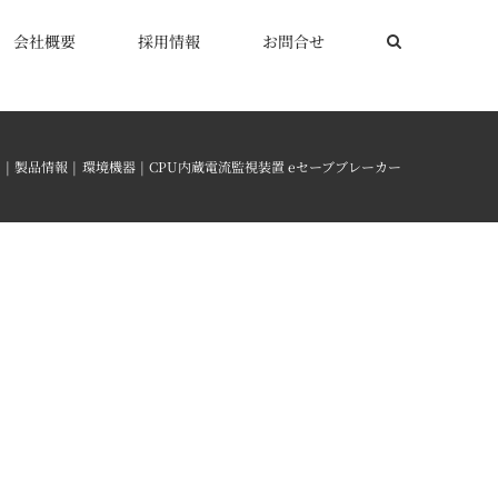
会社概要
採用情報
お問合せ
ム
製品情報
環境機器
CPU内蔵電流監視装置 eセーブブレーカー